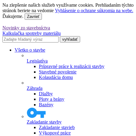
Na zlepšenie našich služieb využívame cookies. Prehliadaním týchto
stránok beriete na vedomie
Vyhlásenie o ochrane súkromia na webe.
Ďakujeme.
Zavrieť
Novinky zo stavebníctva
Kalkulačka spotreby materiálu
Všetko o stavbe
Legislatíva
Prípravné práce k realizácii stavby
Stavebné povolenie
Kolaudácia domu
Záhrada
Dlažby
Ploty a brány
Bazény
Zakladanie stavby
Zakladanie stavieb
Výkopové práce