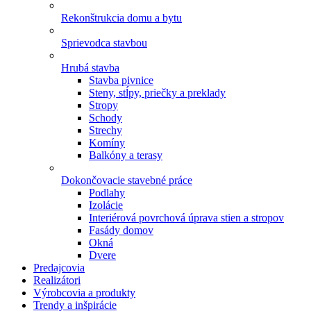
Rekonštrukcia domu a bytu
Sprievodca stavbou
Hrubá stavba
Stavba pivnice
Steny, stĺpy, priečky a preklady
Stropy
Schody
Strechy
Komíny
Balkóny a terasy
Dokončovacie stavebné práce
Podlahy
Izolácie
Interiérová povrchová úprava stien a stropov
Fasády domov
Okná
Dvere
Predajcovia
Realizátori
Výrobcovia a produkty
Trendy a inšpirácie