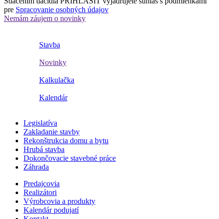
Stlačením tlačidla PRIHLÁSIŤ vyjadrujete súhlas s podmienkami
pre
Spracovanie osobných údajov
Nemám záujem o novinky
Stavba
Novinky
Kalkulačka
Kalendár
Legislatíva
Zakladanie stavby
Rekonštrukcia domu a bytu
Hrubá stavba
Dokončovacie stavebné práce
Záhrada
Predajcovia
Realizátori
Výrobcovia a produkty
Kalendár podujatí
Kontakt