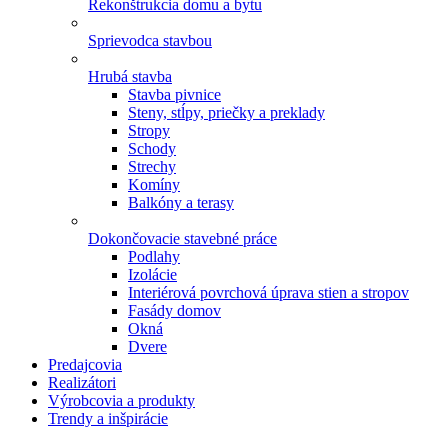
Rekonštrukcia domu a bytu
Sprievodca stavbou
Hrubá stavba
Stavba pivnice
Steny, stĺpy, priečky a preklady
Stropy
Schody
Strechy
Komíny
Balkóny a terasy
Dokončovacie stavebné práce
Podlahy
Izolácie
Interiérová povrchová úprava stien a stropov
Fasády domov
Okná
Dvere
Predajcovia
Realizátori
Výrobcovia a produkty
Trendy a inšpirácie