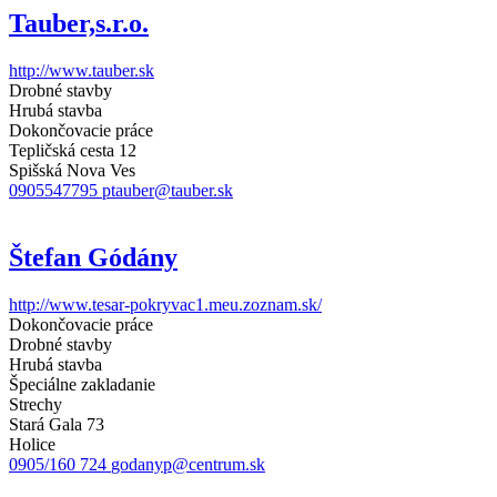
Tauber,s.r.o.
http://www.tauber.sk
Drobné stavby
Hrubá stavba
Dokončovacie práce
Tepličská cesta 12
Spišská Nova Ves
0905547795
ptauber@tauber.sk
Štefan Gódány
http://www.tesar-pokryvac1.meu.zoznam.sk/
Dokončovacie práce
Drobné stavby
Hrubá stavba
Špeciálne zakladanie
Strechy
Stará Gala 73
Holice
0905/160 724
godanyp@centrum.sk