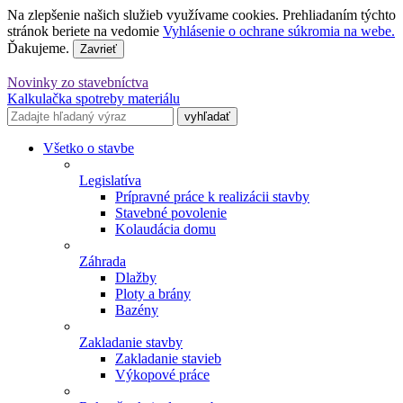
Na zlepšenie našich služieb využívame cookies. Prehliadaním týchto
stránok beriete na vedomie
Vyhlásenie o ochrane súkromia na webe.
Ďakujeme.
Zavrieť
Novinky zo stavebníctva
Kalkulačka spotreby materiálu
Všetko o stavbe
Legislatíva
Prípravné práce k realizácii stavby
Stavebné povolenie
Kolaudácia domu
Záhrada
Dlažby
Ploty a brány
Bazény
Zakladanie stavby
Zakladanie stavieb
Výkopové práce