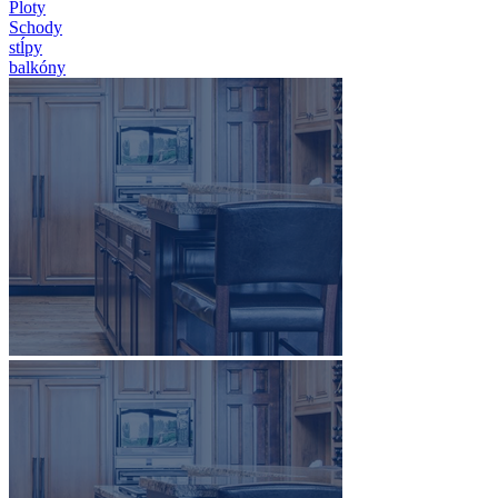
Ploty
Schody
stĺpy
balkóny