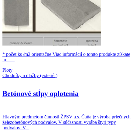
* počet ks /m2 orientačne Viac informácií o tomto produkte získate
tu. ...
Ploty
Chodníky a dlažby (exteriér)
Betónové stĺpy oplotenia
Hlavným predmetom činnosti ŽPSV a.s. Čaňa je výroba priečnych
železobetónových podvalov. V súčasnosti vyrába štyri typy
podvalov. V...