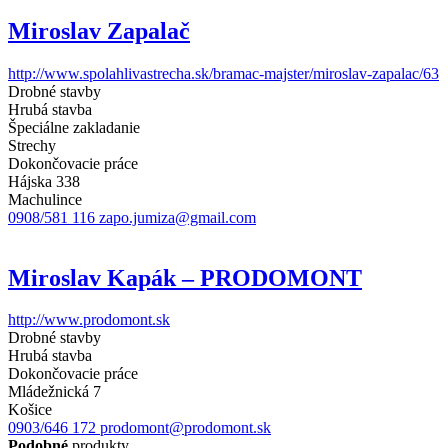
Miroslav Zapalač
http://www.spolahlivastrecha.sk/bramac-majster/miroslav-zapalac/63
Drobné stavby
Hrubá stavba
Špeciálne zakladanie
Strechy
Dokončovacie práce
Hájska 338
Machulince
0908/581 116
zapo.jumiza@gmail.com
Miroslav Kapák – PRODOMONT
http://www.prodomont.sk
Drobné stavby
Hrubá stavba
Dokončovacie práce
Mládežnická 7
Košice
0903/646 172
prodomont@prodomont.sk
Podobné
produkty