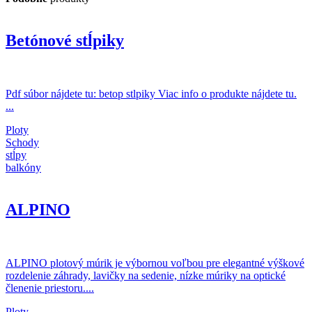
Betónové stĺpiky
Pdf súbor nájdete tu: betop stlpiky Viac info o produkte nájdete tu.
...
Ploty
Schody
stĺpy
balkóny
ALPINO
ALPINO plotový múrik je výbornou voľbou pre elegantné výškové
rozdelenie záhrady, lavičky na sedenie, nízke múriky na optické
členenie priestoru....
Ploty