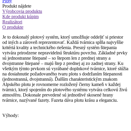
Ploty
Produkt nájdete
Výrobcovia produktu
Kde produkt kúpim
Realizátori
O produkte
Je to dokonalý plotový systém, ktorý umožňuje oddeliť si priestor
od iných a zároveň reprezentovať. Každá tvárnica spĺňa najvyššie
kritériá kvality a technického riešenia. Presný systém štiepania
vytvára prirodzene nepravidelnú štruktúru povrchu. Základné prvky
sú jednostranne štiepané – so štepom len z prednej strany a
dvojstranne štiepané – majú štep z prednej aj zo zadnej strany. Ku
všetkým týmto prvkom sú vyrábané doplnkové tvárnice, ktoré slúžia
na dosiahnutie požadovaného tvaru plotu s dodržaním štiepanosti
(jednostranná, dvojstranná). Ďalším charakteristickým znakom
Alpského plotu je rovnomerne rozložený čierny kameň v každej
tvárnici, ktorý spojením do plotového systému vytvára celkovú živú
atmosféru. Dokonale prevedené sú jednotlivé skosené hrany
tvárnice, nazývané fazety. Fazeta dáva plotu krásu a eleganciu.
Výhody: