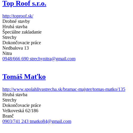
Top Roof s.r.o.
http://toproof.sk/
Drobné stavby
Hrubá stavba
Špeciálne zakladanie
Strechy
Dokončovacie práce
Nedbalova 13
Nitra
0948/666 690
strechynitra@gmail.com
Tomáš Maťko
http://www.spolahlivastrecha.sk/bramac-majster/tomas-matko/135
Hrubá stavba
Strechy
Dokončovacie práce
Velkoveská 62/186
Branč
0903/741 243
tmatko84@gmail.com