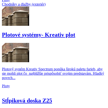
Chodníky a dlažby (exteriér)
Plotové systémy- Kreativ plot
Plotový systém Kreativ Spectrum ponúka širokú paletu farieb, aby
ste mohli plot čo najbližšie prispôsobiť svojim predstavám. Hladký
povrch...
Ploty
Stĺpiková doska Z25