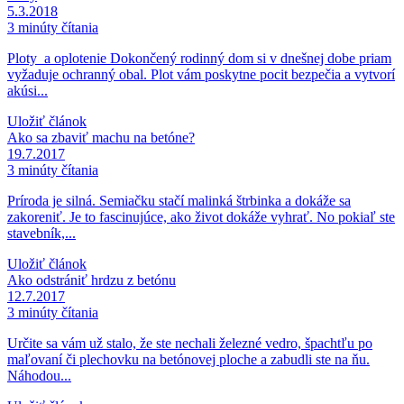
5.3.2018
3 minúty čítania
Ploty a oplotenie Dokončený rodinný dom si v dnešnej dobe priam
vyžaduje ochranný obal. Plot vám poskytne pocit bezpečia a vytvorí
akúsi...
Uložiť článok
Ako sa zbaviť machu na betóne?
19.7.2017
3 minúty čítania
Príroda je silná. Semiačku stačí malinká štrbinka a dokáže sa
zakoreniť. Je to fascinujúce, ako život dokáže vyhrať. No pokiaľ ste
stavebník,...
Uložiť článok
Ako odstrániť hrdzu z betónu
12.7.2017
3 minúty čítania
Určite sa vám už stalo, že ste nechali železné vedro, špachtľu po
maľovaní či plechovku na betónovej ploche a zabudli ste na ňu.
Náhodou...