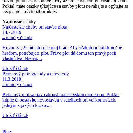
stavbu plotu cez betónové ploty až po tie najjednoduchšie drevené.
Pokiaľ máte otázky týkajúce sa stavby plotu neváhajte a opýtajte sa
bezplatne našich odborníkov.
Najnovšie
články
Najčastejšie chyby pri stavbe plota
14.7.2019
4 minúty čítania
Hovorí sa, že môj dom je môj hrad. Aby však dom bol skutočne
hradom, potrebujete plot. Práve plot dá domu ten pravý pocit
vlastníctva. Nielen,...
Uložiť článok
Betónový plot: výhody a nevýhody
11.3.2018
2 minúty čítania
Betónový plot sa stáva akousi bratislavskou modernou. Pokiaľ
kúpite či postavíte novostavbu v satelitoch pri veľkomestách,
jedným z prvých krokov...
Uložiť článok
Ploty