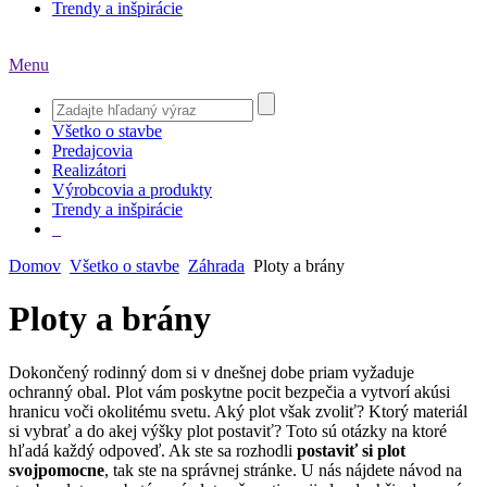
Trendy a inšpirácie
Menu
Všetko o stavbe
Predajcovia
Realizátori
Výrobcovia a produkty
Trendy a inšpirácie
Domov
Všetko o stavbe
Záhrada
Ploty a brány
Ploty a brány
Dokončený rodinný dom si v dnešnej dobe priam vyžaduje
ochranný obal. Plot vám poskytne pocit bezpečia a vytvorí akúsi
hranicu voči okolitému svetu. Aký plot však zvoliť? Ktorý materiál
si vybrať a do akej výšky plot postaviť? Toto sú otázky na ktoré
hľadá každý odpoveď. Ak ste sa rozhodli
postaviť si plot
svojpomocne
, tak ste na správnej stránke. U nás nájdete návod na