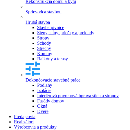
Rekonštrukcia domu a bytu
Sprievodca stavbou
Hrubá stavba
Stavba pivnice
Steny, stĺpy, priečky a preklady
Stropy
Schody
Strechy
Komíny
Balkóny a terasy
Dokončovacie stavebné práce
Podlahy
Izolácie
Interiérová povrchová úprava stien a stropov
Fasády domov
Okná
Dvere
Predajcovia
Realizátori
Výrobcovia a produkty