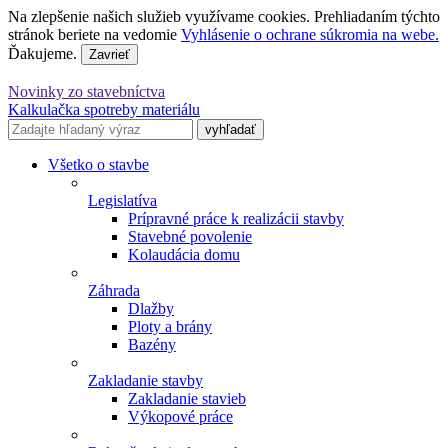
Na zlepšenie našich služieb využívame cookies. Prehliadaním týchto
stránok beriete na vedomie
Vyhlásenie o ochrane súkromia na webe.
Ďakujeme.
Zavrieť
Novinky zo stavebníctva
Kalkulačka spotreby materiálu
Všetko o stavbe
Legislatíva
Prípravné práce k realizácii stavby
Stavebné povolenie
Kolaudácia domu
Záhrada
Dlažby
Ploty a brány
Bazény
Zakladanie stavby
Zakladanie stavieb
Výkopové práce