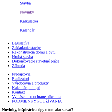
Stavba
Novinky
Kalkulačka
Kalendár
Legislatíva
Zakladanie stavby
Rekonštrukcia domu a bytu
Hrubá stavba
Dokončovacie stavebné práce
Záhrada
Predajcovia
Realizátori
Výrobcovia a produkty
Kalendár podujatí
Kontakt
Vyhlásenie o ochrane súkromia
PODMIENKY POUŽÍVANIA
Novinky, inšpirácie
a tipy o tom ako stavať!