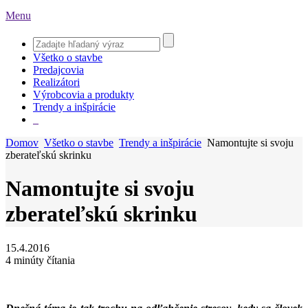
Menu
Všetko o stavbe
Predajcovia
Realizátori
Výrobcovia a produkty
Trendy a inšpirácie
Domov
Všetko o stavbe
Trendy a inšpirácie
Namontujte si svoju
zberateľskú skrinku
Namontujte si svoju
zberateľskú skrinku
15.4.2016
4 minúty čítania