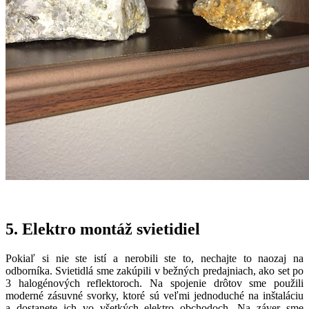
5. Elektro montáž svietidiel
Pokiaľ si nie ste istí a nerobili ste to, nechajte to naozaj na
odborníka. Svietidlá sme zakúpili v bežných predajniach, ako set po
3 halogénových reflektoroch. Na spojenie drôtov sme použili
moderné zásuvné svorky, ktoré sú veľmi jednoduché na inštaláciu
a dostanete ich vo všetkých elektro obchodoch. Na záver sme