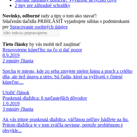
2 tipy pre záhradné schodíky
Novinky, odborné
rady a tipy o tom ako stavať!
Stlačením tlačidla PRIHLÁSIŤ vyjadrujete súhlas s podmienkami
pre
Spracovanie osobných údajov
Tieto články
by vás mohli tiež zaujímať
Renovujeme kúpeľňu: na čo si dať pozor
8.9.2019
2 minúty čítania
Sprcha je miesto, kde zo seba zmyjete nielen špinu a prach z celého
dňa, ale tiež únavu a stres. Sú ľudia, ktorí sa vyžívajú v čistení
kúpeľne....
Uložiť článok
Prasknutá dlaždica: 6 najčastejších dôvodov
1.9.2019
3 minúty čítania
Ak vás irituje prasknutá dlaždica, väčšinou príčiny hádžete na ňu.
Pritom dlaždica je v tom zväčša nevinne, pretože problémom e
obvykle...