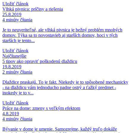
Uložiť článok
Vlhká pivnica: príčiny a riešenia
25.8.2019
4 minúty čítania
Je to neuveriteľné, ale vlhká pivnica je bežný problém mnohých
domov. Týka sa to novostavieb aj starších domov, hoci v tých
starších je tento...
Uložiť článok
Najčítanejšie
5 tipov ako opraviť poškodenú dlaždicu
19.8.2019
2 minúty čítania
Dlaždice praskajú. To je fakt. Niekedy je to spôsobené mechanicky
- na dlaždicu vám jednoducho padne ostrý a ťažký predmet -
inokedy je to v...
Uložiť článok
Práce na dome: zmeny s veľkým efektom
4.8.2019
4 minúty čítania
Bývanie v dome je umenie. Samozrejme, každý truľo dokáže