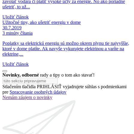
zavolať vodára či platiť vysoké účty za energie. No ako poriadne
ušetriť, to už...
Uložiť článok
Užitočné tipy, ako ušetriť energiu v dome
30.7.2019
3 minúty čítania
Poplatky sa elektrickú energiu sú možno okrem plynu tie najvyššie,
ktoré v dome platíte. Ak navyše vykurujete elektrinou a varíte na
elektrine,...
Uložiť článok
Novinky, odborné
rady a tipy o tom ako stavať!
Stlačením tlačidla PRIHLÁSIŤ vyjadrujete súhlas s podmienkami
pre
Spracovanie osobných údajov
Nemám záujem o novinky