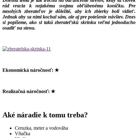
Dnešná téma je tak trochu na odľahčenie stresov, kedy sa človek
rád vracia k nejakému svojmu obľúbenému koníčku. Pre
mnohých zberateľov je dôležité, aby ich zbierky boli vidieť.
Jednak aby sa nimi kochal sám, ale aj pre potešenie návštev. Dnes
si popíšeme, ako si takú zberateľskú skrinku veľmi jednoducho
osadiť na stenu.
Ekonomická náročnosť: ★
Realizačná náročnosť: ★
Aké náradie k tomu treba?
Ceruzka, meter a vodováha
Vŕtačka