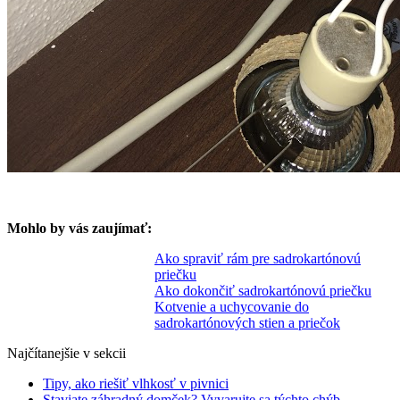
Mohlo by vás zaujímať:
Ako spraviť rám pre sadrokartónovú
priečku
Ako dokončiť sadrokartónovú priečku
Kotvenie a uchycovanie do
sadrokartónových stien a priečok
Najčítanejšie v sekcii
Tipy, ako riešiť vlhkosť v pivnici
Staviate záhradný domček? Vyvarujte sa týchto chýb