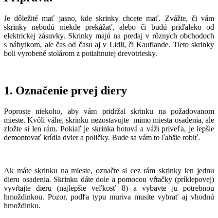
Je dôležité mať jasno, kde skrinky chcete mať. Zvážte, či vám
skrinky nebudú niekde prekážať, alebo či budú priďaleko od
elektrickej zásuvky. Skrinky majú na predaj v rôznych obchodoch
s nábytkom, ale čas od času aj v Lidli, či Kauflande. Tieto skrinky
boli vyrobené stolárom z potiahnutej drevotriesky.
1. Označenie prvej diery
Poproste niekoho, aby vám pridržal skrinku na požadovanom
mieste. Kvôli váhe, skrinku nezostavujte mimo miesta osadenia, ale
zložte si len rám. Pokiaľ je skrinka hotová a váži priveľa, je lepšie
demontovať krídla dvier a poličky. Bude sa vám to ľahšie robiť.
Ak máte skrinku na mieste, označte si cez rám skrinky len jednu
dieru osadenia. Skrinku dáte dole a pomocou vŕtačky (príklepovej)
vyvŕtajte dieru (najlepšie veľkosť 8) a vybavte ju potrebnou
hmoždinkou. Pozor, podľa typu muriva musíte vybrať aj vhodnú
hmoždinku.