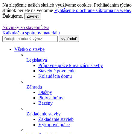
Na zlepšenie našich služieb využívame cookies. Prehliadaním týchto
stránok beriete na vedomie
Vyhlásenie o ochrane súkromia na webe.
Ďakujeme.
Zavrieť
Novinky zo stavebníctva
Kalkulačka spotreby materiálu
Všetko o stavbe
Legislatíva
Prípravné práce k realizácii stavby
Stavebné povolenie
Kolaudácia domu
Záhrada
Dlažby
Ploty a brány
Bazény
Zakladanie stavby
Zakladanie stavieb
Výkopové práce