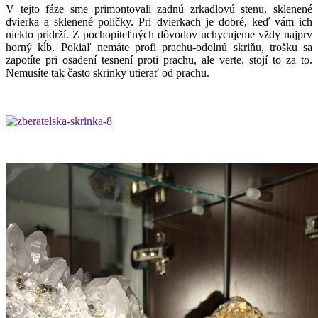
V tejto fáze sme primontovali zadnú zrkadlovú stenu, sklenené
dvierka a sklenené poličky. Pri dvierkach je dobré, keď vám ich
niekto pridrží. Z pochopiteľných dôvodov uchycujeme vždy najprv
horný kĺb. Pokiaľ nemáte profi prachu-odolnú skriňu, trošku sa
zapotíte pri osadení tesnení proti prachu, ale verte, stojí to za to.
Nemusíte tak často skrinky utierať od prachu.